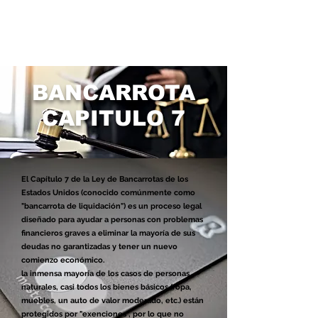
BANCARROTA
CAPITULO 7
El Capítulo 7 de la Ley de Bancarrotas de los
Estados Unidos (conocido comúnmente como
"bancarrota de liquidación") es un proceso legal
diseñado para ayudar a personas con problemas
financieros graves a eliminar la mayoría de sus
deudas no garantizadas y tener un nuevo
comienzo económico.
la inmensa mayoría de los casos de personas
naturales, casi todos los bienes básicos (ropa,
muebles, un auto de valor moderado, etc.) están
protegidos por "exenciones", por lo que no