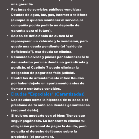
una garantía.
Facturas de servicios públicos vencidas:
Deudas de agua, luz, gas, internet o teléfono
(aunque si quieres mantener el servicio, la
compañía podría pedirte un depósito de
garantía para el futuro).
Saldos de deficiencia de autos: Si te
reposeyeron un vehículo y lo vendieron, pero
quedó una deuda pendiente (el "saldo de
deficiencia"), esa deuda se elimina.
Demandas civiles y juicios por cobranza: Si te
demandaron por una deuda no garantizada y
perdiste, el Capítulo 7 puede eliminar la
obligación de pagar ese fallo judicial.
Contratos de arrendamiento rotos: Deudas
por haber dejado un apartamento antes de
tiempo o contratos vencidos.
Deudas "Especiales" (Garantizadas)
Las deudas como la hipoteca de tu casa o el
préstamo de tu auto son deudas garantizadas
(secured debts).
Si quieres quedarte con el bien: Tienes que
seguir pagándola. La bancarrota elimina tu
obligación personal de pagar la deuda, pero
no quita el derecho del banco sobre la
propiedad (el gravamen).