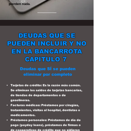
pierden nada.
DEUDAS QUE SE
PUEDEN INCLUIR Y NO
EN LA BANCARROTA
CAPITULO 7
Deudas que SÍ se pueden
eliminar por completo
Tarjetas de crédito: Es la razón más común.
Se eliminan los saldos de tarjetas bancarias,
de tiendas de departamentos o de
gasolineras.
Facturas médicas: Préstamos por cirugías,
tratamientos, visitas al hospital, dentistas o
medicamentos.
Préstamos personales: Préstamos de día de
pago (payday loans), préstamos de firmas o
de cooperativas de crédito que no pidieron