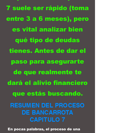
7 suele ser rápido (toma
entre 3 a 6 meses), pero
es vital analizar bien
qué tipo de deudas
tienes. Antes de dar el
paso para asegurarte
de que realmente te
dará el alivio financiero
que estás buscando.
RESUMEN DEL PROCESO
DE BANCARROTA
CAPITULO 7
En pocas palabras, el proceso de una